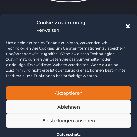
Dein persönliches Traumbett aus Paderborn.
Cookie-Zustimmung
Kontaktiere uns oder schau einfach vorbei und
erlebe hochwertige Schlafsysteme wie
verwalten
Boxspringbette, Wasserbetten und Matratzen wie
nie zuvor.
Um dir ein optimales Erlebnis zu bieten, verwenden wir
Technologien wie Cookies, um Geräteinformationen zu speichern
und/oder darauf zuzugreifen. Wenn du diesen Technologien
zustimmst, können wir Daten wie das Surfverhalten oder
05251 58677
eindeutige IDs auf dieser Website verarbeiten. Wenn du deine
Zustimmung nicht erteilst oder zurückziehst, können bestimmte
Friedrich-List-Straße 40, 33100 PB
Merkmale und Funktionen beeinträchtigt werden.
Mo - Fr: 10 - 18 Uhr
Sa: 10 - 14 Uhr
Akzeptieren
Ablehnen
Einstellungen ansehen
Impressum
AGB
Datenschutz
Datenschutz